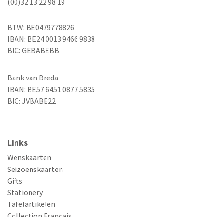
(00)32 13 22 98 19
BTW: BE0479778826
IBAN: BE24 0013 9466 9838
BIC: GEBABEBB
Bank van Breda
IBAN: BE57 6451 0877 5835
BIC: JVBABE22
Links
Wenskaarten
Seizoenskaarten
Gifts
Stationery
Tafelartikelen
Collection Français