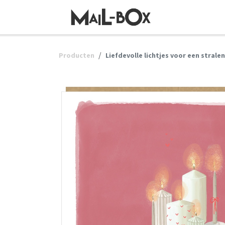
OVERSLAAN NAAR INHOUD
Producten
Liefdevolle lichtjes voor een stralen