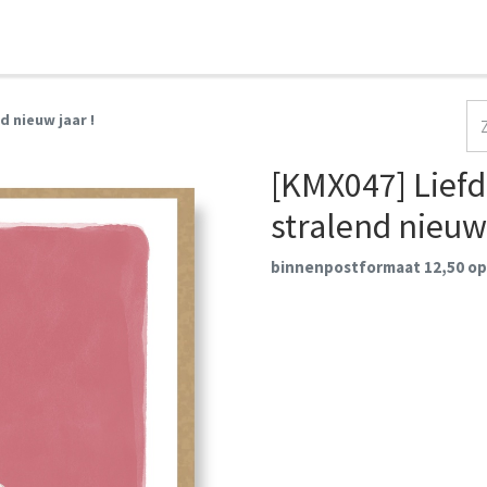
HOME
COLLECTIES
CONTACT
AANMELDEN
d nieuw jaar !
[KMX047] Liefd
stralend nieuw 
binnenpostformaat 12,50 op