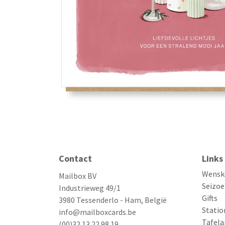
Contact
Links
Wensk
Mailbox BV
Seizoe
Industrieweg 49/1
Gifts
3980 Tessenderlo - Ham, België
Statio
info@mailboxcards.be
Tafela
(00)32 13 22 98 19