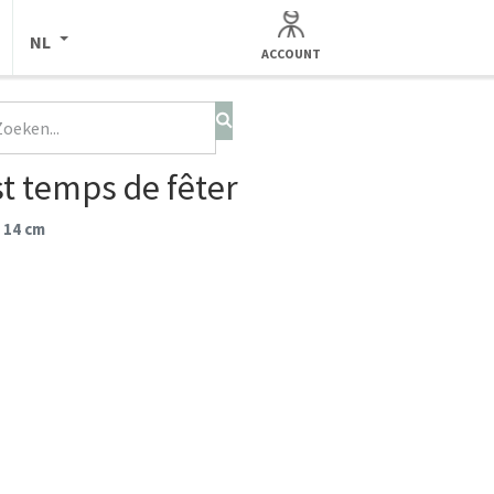
NL
ACCOUNT
st temps de fêter
 14 cm