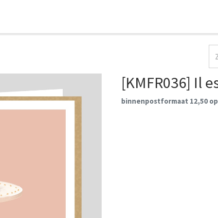
HOME
COLLECTIES
CONTACT
AANMELDEN
[KMFR036] Il e
binnenpostformaat 12,50 op