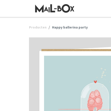
OVERSLAAN NAAR INHOUD
Producten
Happy ballerina party