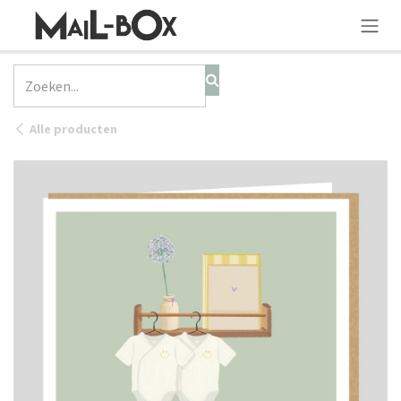
OVERSLAAN NAAR INHOUD
Alle producten