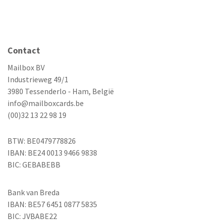
Contact
Mailbox BV
Industrieweg 49/1
3980 Tessenderlo - Ham, België
info@mailboxcards.be
(00)32 13 22 98 19
BTW: BE0479778826
IBAN: BE24 0013 9466 9838
BIC: GEBABEBB
Bank van Breda
IBAN: BE57 6451 0877 5835
BIC: JVBABE22