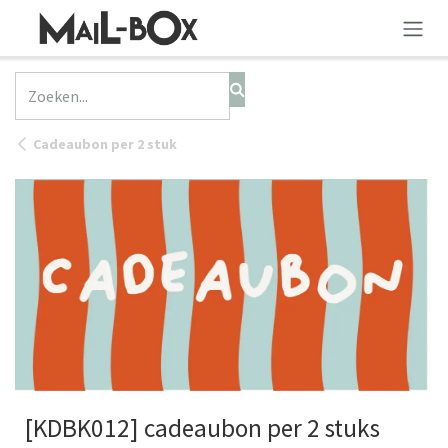
OVERSLAAN NAAR INHOUD
Cadeaubon per 2 stuk
[KDBK012] cadeaubon per 2 stuks