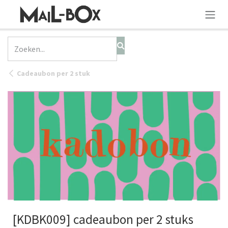
OVERSLAAN NAAR INHOUD
Cadeaubon per 2 stuk
[KDBK009] cadeaubon per 2 stuks