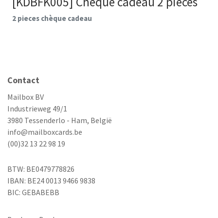
[KDBFK005] Chèque cadeau 2 pieces
2 pieces chèque cadeau
Contact
Mailbox BV
Industrieweg 49/1
3980 Tessenderlo - Ham, België
info@mailboxcards.be
(00)32 13 22 98 19
BTW: BE0479778826
IBAN: BE24 0013 9466 9838
BIC: GEBABEBB