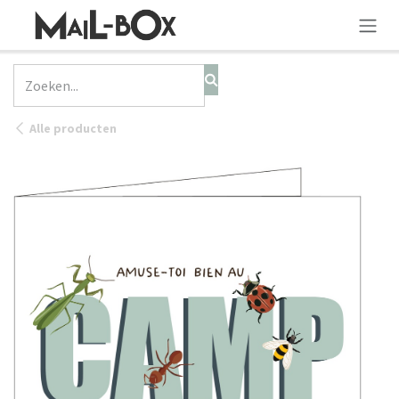
OVERSLAAN NAAR INHOUD
Alle producten