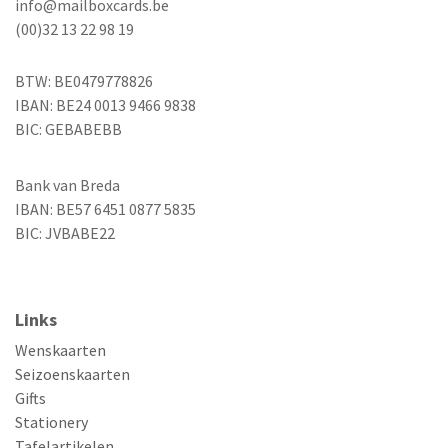
info@mailboxcards.be
(00)32 13 22 98 19
BTW: BE0479778826
IBAN: BE24 0013 9466 9838
BIC: GEBABEBB
Bank van Breda
IBAN: BE57 6451 0877 5835
BIC: JVBABE22
Links
Wenskaarten
Seizoenskaarten
Gifts
Stationery
Tafelartikelen