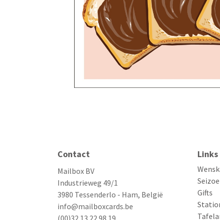
Contact
Links
Wensk
Mailbox BV
Seizoe
Industrieweg 49/1
Gifts
3980 Tessenderlo - Ham, België
Statio
info@mailboxcards.be
Tafela
(00)32 13 22 98 19