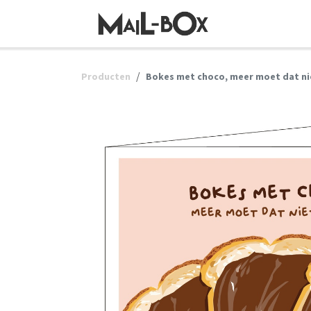
OVERSLAAN NAAR INHOUD
Producten
Bokes met choco, meer moet dat niet