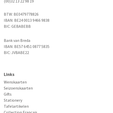
(00)32 13 22 98 19
BTW: BE0479778826
IBAN: BE24 0013 9466 9838
BIC: GEBABEBB
Bank van Breda
IBAN: BE57 6451 0877 5835
BIC: JVBABE22
Links
Wenskaarten
Seizoenskaarten
Gifts
Stationery
Tafelartikelen
Collection Français