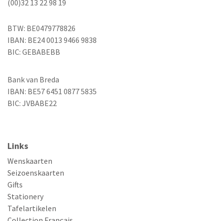
(00)32 13 22 98 19
BTW: BE0479778826
IBAN: BE24 0013 9466 9838
BIC: GEBABEBB
Bank van Breda
IBAN: BE57 6451 0877 5835
BIC: JVBABE22
Links
Wenskaarten
Seizoenskaarten
Gifts
Stationery
Tafelartikelen
Collection Français