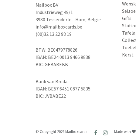
Wensk
Mailbox BV
Seizoe
Industrieweg 49/1
Gifts
3980 Tessenderlo - Ham, België
Statio
info@mailboxcards.be
Tafela
(00)32 13 22 98 19
Collec
Toebe
BTW: BE0479778826
Kerst
IBAN: BE24 0013 9466 9838
BIC: GEBABEBB
Bank van Breda
IBAN: BE57 6451 0877 5835
BIC: JVBABE22
© Copyright 2026 Mailboxcards
Made with