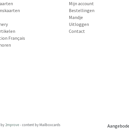
aarten
Mijn account
nskaarten
Bestellingen
Mandje
nery
Uitloggen
rtikelen
Contact
tion Français
horen
by
2mprove
- content by Mailboxcards
Aangebode