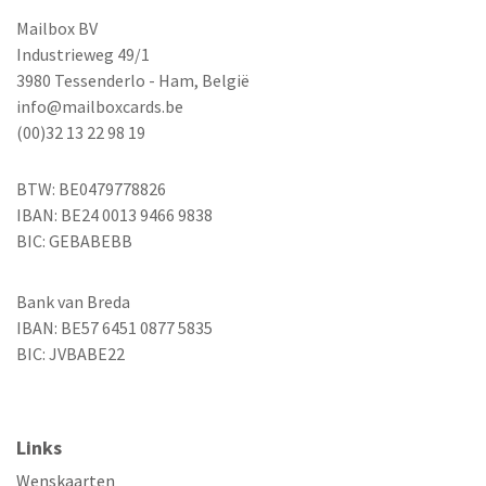
Mailbox BV
Industrieweg 49/1
3980 Tessenderlo - Ham, België
info@mailboxcards.be
(00)32 13 22 98 19
BTW: BE0479778826
IBAN: BE24 0013 9466 9838
BIC: GEBABEBB
Bank van Breda
IBAN: BE57 6451 0877 5835
BIC: JVBABE22
Links
Wenskaarten