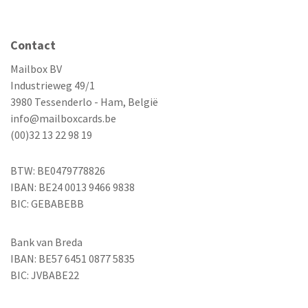
Contact
Mailbox BV
Industrieweg 49/1
3980 Tessenderlo - Ham, België
info@mailboxcards.be
(00)32 13 22 98 19
BTW: BE0479778826
IBAN: BE24 0013 9466 9838
BIC: GEBABEBB
Bank van Breda
IBAN: BE57 6451 0877 5835
BIC: JVBABE22