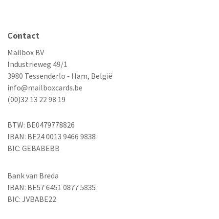
Contact
Mailbox BV
Industrieweg 49/1
3980 Tessenderlo - Ham, België
info@mailboxcards.be
(00)32 13 22 98 19
BTW: BE0479778826
IBAN: BE24 0013 9466 9838
BIC: GEBABEBB
Bank van Breda
IBAN: BE57 6451 0877 5835
BIC: JVBABE22