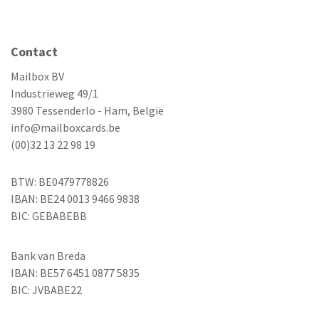
Contact
Mailbox BV
Industrieweg 49/1
3980 Tessenderlo - Ham, België
info@mailboxcards.be
(00)32 13 22 98 19
BTW: BE0479778826
IBAN: BE24 0013 9466 9838
BIC: GEBABEBB
Bank van Breda
IBAN: BE57 6451 0877 5835
BIC: JVBABE22