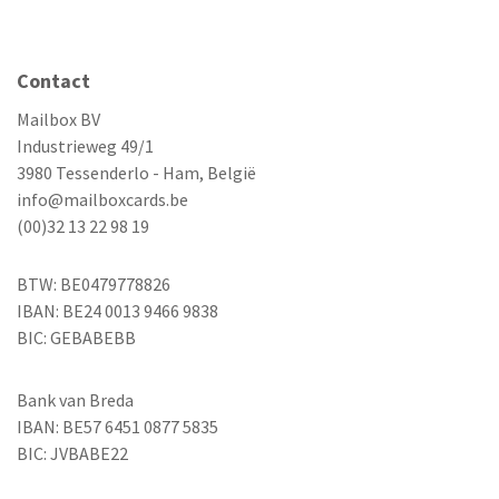
Contact
Mailbox BV
Industrieweg 49/1
3980 Tessenderlo - Ham, België
info@mailboxcards.be
(00)32 13 22 98 19
BTW: BE0479778826
IBAN: BE24 0013 9466 9838
BIC: GEBABEBB
Bank van Breda
IBAN: BE57 6451 0877 5835
BIC: JVBABE22