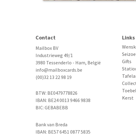
Contact
Links
Wensk
Mailbox BV
Seizoe
Industrieweg 49/1
Gifts
3980 Tessenderlo - Ham, België
Statio
info@mailboxcards.be
Tafela
(00)32 13 22 98 19
Collec
Toebe
BTW: BE0479778826
Kerst
IBAN: BE24 0013 9466 9838
BIC: GEBABEBB
Bank van Breda
IBAN: BE57 6451 0877 5835