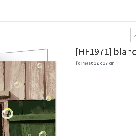
HOME
COLLECTIES
CONTACT
AANMELDEN
[HF1971] blan
formaat 12 x 17 cm