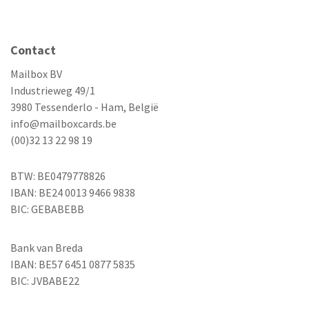
Contact
Mailbox BV
Industrieweg 49/1
3980 Tessenderlo - Ham, België
info@mailboxcards.be
(00)32 13 22 98 19
BTW: BE0479778826
IBAN: BE24 0013 9466 9838
BIC: GEBABEBB
Bank van Breda
IBAN: BE57 6451 0877 5835
BIC: JVBABE22