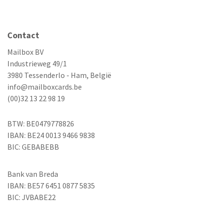
Contact
Mailbox BV
Industrieweg 49/1
3980 Tessenderlo - Ham, België
info@mailboxcards.be
(00)32 13 22 98 19
BTW: BE0479778826
IBAN: BE24 0013 9466 9838
BIC: GEBABEBB
Bank van Breda
IBAN: BE57 6451 0877 5835
BIC: JVBABE22