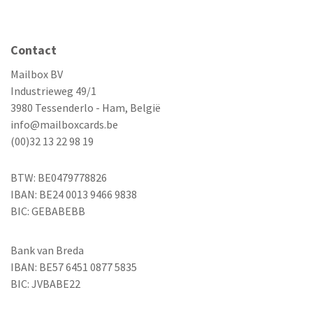
Contact
Mailbox BV
Industrieweg 49/1
3980 Tessenderlo - Ham, België
info@mailboxcards.be
(00)32 13 22 98 19
BTW: BE0479778826
IBAN: BE24 0013 9466 9838
BIC: GEBABEBB
Bank van Breda
IBAN: BE57 6451 0877 5835
BIC: JVBABE22