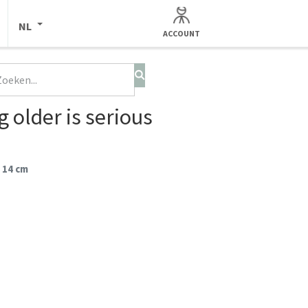
NL
ACCOUNT
 older is serious
 14 cm