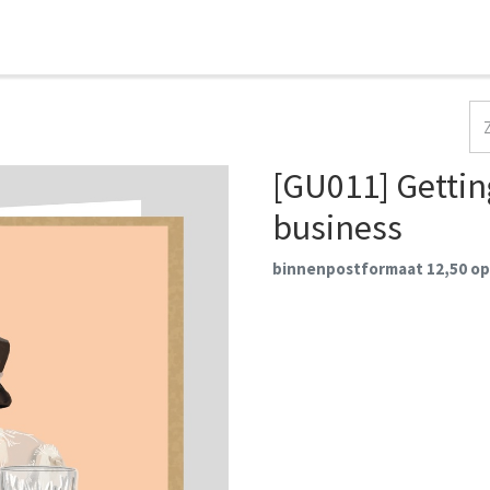
HOME
COLLECTIES
CONTACT
AANMELDEN
[GU011] Getting
business
binnenpostformaat 12,50 op