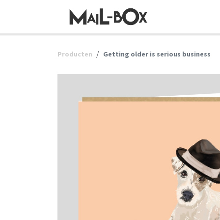
OVERSLAAN NAAR INHOUD
Producten
Getting older is serious business