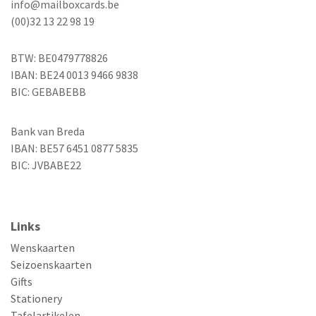
info@mailboxcards.be
(00)32 13 22 98 19
BTW: BE0479778826
IBAN: BE24 0013 9466 9838
BIC: GEBABEBB
Bank van Breda
IBAN: BE57 6451 0877 5835
BIC: JVBABE22
Links
Wenskaarten
Seizoenskaarten
Gifts
Stationery
Tafelartikelen