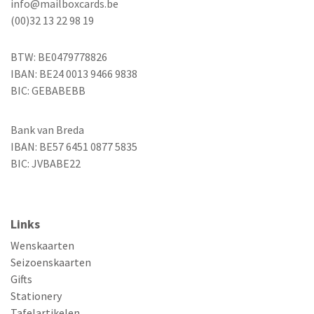
info@mailboxcards.be
(00)32 13 22 98 19
BTW: BE0479778826
IBAN: BE24 0013 9466 9838
BIC: GEBABEBB
Bank van Breda
IBAN: BE57 6451 0877 5835
BIC: JVBABE22
Links
Wenskaarten
Seizoenskaarten
Gifts
Stationery
Tafelartikelen