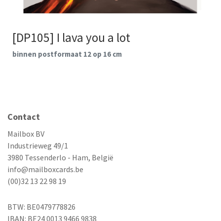
[DP105] I lava you a lot
binnen postformaat 12 op 16 cm
Contact
Mailbox BV
Industrieweg 49/1
3980 Tessenderlo - Ham, België
info@mailboxcards.be
(00)32 13 22 98 19
BTW: BE0479778826
IBAN: BE24 0013 9466 9838