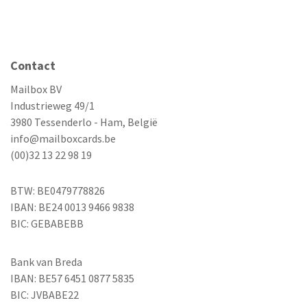
Contact
Mailbox BV
Industrieweg 49/1
3980 Tessenderlo - Ham, België
info@mailboxcards.be
(00)32 13 22 98 19
BTW: BE0479778826
IBAN: BE24 0013 9466 9838
BIC: GEBABEBB
Bank van Breda
IBAN: BE57 6451 0877 5835
BIC: JVBABE22