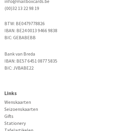
info@mailboxcards.be
(00)32 13 22 98 19
BTW: BE0479778826
IBAN: BE24 0013 9466 9838
BIC: GEBABEBB
Bank van Breda
IBAN: BE57 6451 0877 5835
BIC: JVBABE22
Links
Wenskaarten
Seizoenskaarten
Gifts
Stationery
Tafelartikelen