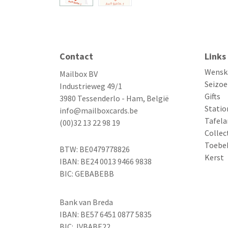
Contact
Links
Wensk
Mailbox BV
Seizoe
Industrieweg 49/1
Gifts
3980 Tessenderlo - Ham, België
Statio
info@mailboxcards.be
Tafela
(00)32 13 22 98 19
Collec
Toebe
BTW: BE0479778826
Kerst
IBAN: BE24 0013 9466 9838
BIC: GEBABEBB
Bank van Breda
IBAN: BE57 6451 0877 5835
BIC: JVBABE22