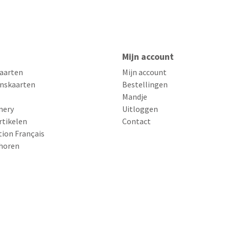
Mijn account
aarten
Mijn account
nskaarten
Bestellingen
Mandje
nery
Uitloggen
rtikelen
Contact
tion Français
horen