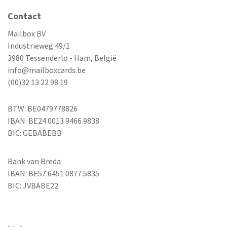
Contact
Mailbox BV
Industrieweg 49/1
3980 Tessenderlo - Ham, België
info@mailboxcards.be
(00)32 13 22 98 19
BTW: BE0479778826
IBAN: BE24 0013 9466 9838
BIC: GEBABEBB
Bank van Breda
IBAN: BE57 6451 0877 5835
BIC: JVBABE22