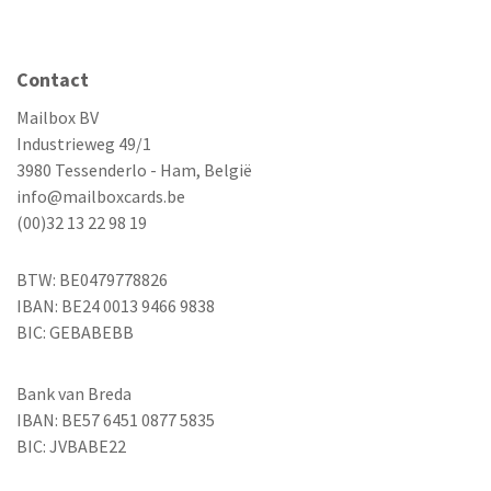
Contact
Mailbox BV
Industrieweg 49/1
3980 Tessenderlo - Ham, België
info@mailboxcards.be
(00)32 13 22 98 19
BTW: BE0479778826
IBAN: BE24 0013 9466 9838
BIC: GEBABEBB
Bank van Breda
IBAN: BE57 6451 0877 5835
BIC: JVBABE22