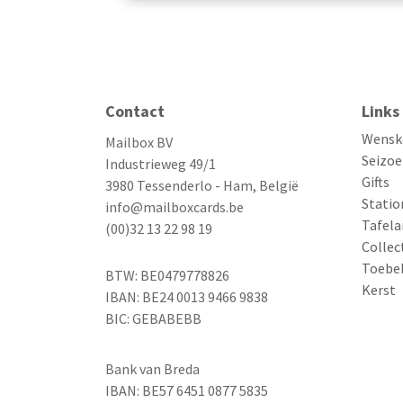
Contact
Links
Wensk
Mailbox BV
Seizoe
Industrieweg 49/1
Gifts
3980 Tessenderlo - Ham, België
Statio
info@mailboxcards.be
Tafela
(00)32 13 22 98 19
Collec
Toebe
BTW: BE0479778826
Kerst
IBAN: BE24 0013 9466 9838
BIC: GEBABEBB
Bank van Breda
IBAN: BE57 6451 0877 5835