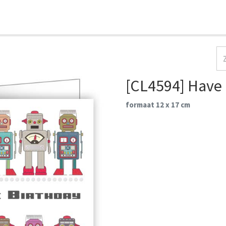
HOME
COLLECTIES
CONTACT
AANMELDEN
[CL4594] Have 
formaat 12 x 17 cm