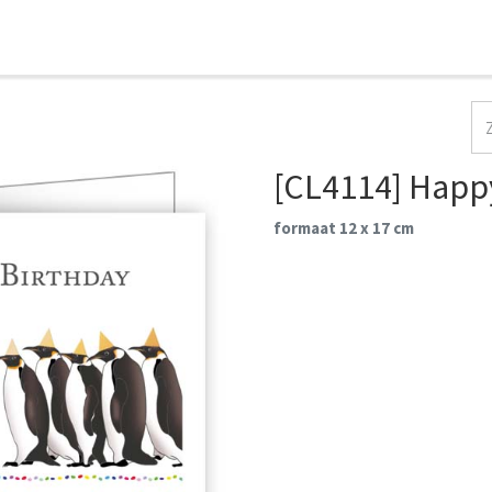
HOME
COLLECTIES
CONTACT
AANMELDEN
[CL4114] Happ
formaat 12 x 17 cm