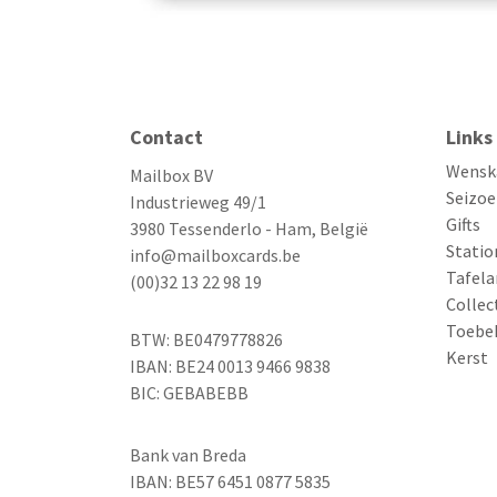
Contact
Links
Wensk
Mailbox BV
Seizoe
Industrieweg 49/1
Gifts
3980 Tessenderlo - Ham, België
Statio
info@mailboxcards.be
Tafela
(00)32 13 22 98 19
Collec
Toebe
BTW: BE0479778826
Kerst
IBAN: BE24 0013 9466 9838
BIC: GEBABEBB
Bank van Breda
IBAN: BE57 6451 0877 5835