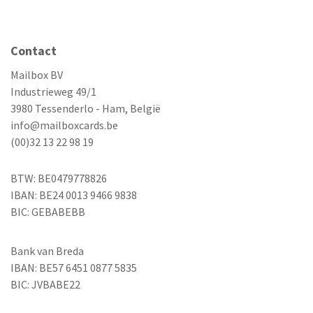
Contact
Mailbox BV
Industrieweg 49/1
3980 Tessenderlo - Ham, België
info@mailboxcards.be
(00)32 13 22 98 19
BTW: BE0479778826
IBAN: BE24 0013 9466 9838
BIC: GEBABEBB
Bank van Breda
IBAN: BE57 6451 0877 5835
BIC: JVBABE22