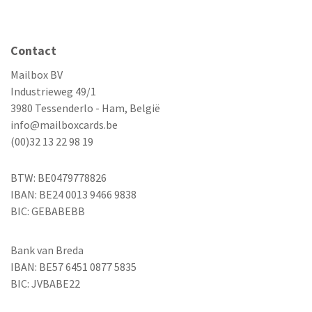
Contact
Mailbox BV
Industrieweg 49/1
3980 Tessenderlo - Ham, België
info@mailboxcards.be
(00)32 13 22 98 19
BTW: BE0479778826
IBAN: BE24 0013 9466 9838
BIC: GEBABEBB
Bank van Breda
IBAN: BE57 6451 0877 5835
BIC: JVBABE22