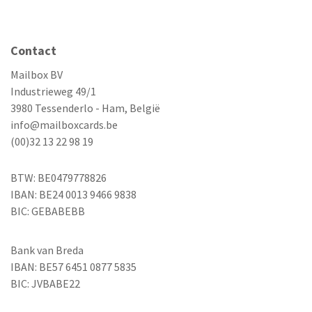
Contact
Mailbox BV
Industrieweg 49/1
3980 Tessenderlo - Ham, België
info@mailboxcards.be
(00)32 13 22 98 19
BTW: BE0479778826
IBAN: BE24 0013 9466 9838
BIC: GEBABEBB
Bank van Breda
IBAN: BE57 6451 0877 5835
BIC: JVBABE22