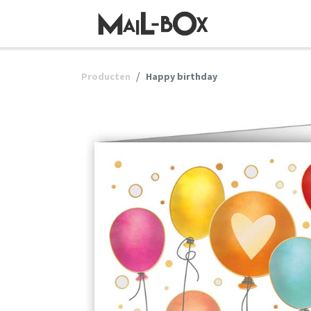
OVERSLAAN NAAR INHOUD
Producten
Happy birthday