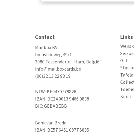
Contact
Links
Wensk
Mailbox BV
Seizoe
Industrieweg 49/1
Gifts
3980 Tessenderlo - Ham, België
Statio
info@mailboxcards.be
Tafela
(00)32 13 22 98 19
Collec
Toebe
BTW: BE0479778826
Kerst
IBAN: BE24 0013 9466 9838
BIC: GEBABEBB
Bank van Breda
IBAN: BE57 6451 0877 5835