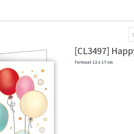
HOME
COLLECTIES
CONTACT
AANMELDEN
[CL3497] Happ
formaat 12 x 17 cm