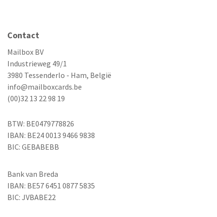
Contact
Mailbox BV
Industrieweg 49/1
3980 Tessenderlo - Ham, België
info@mailboxcards.be
(00)32 13 22 98 19
BTW: BE0479778826
IBAN: BE24 0013 9466 9838
BIC: GEBABEBB
Bank van Breda
IBAN: BE57 6451 0877 5835
BIC: JVBABE22