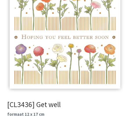
[CL3436] Get well
formaat 12 x 17 cm