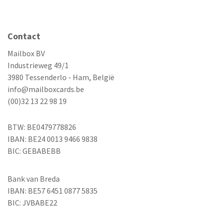
Contact
Mailbox BV
Industrieweg 49/1
3980 Tessenderlo - Ham, België
info@mailboxcards.be
(00)32 13 22 98 19
BTW: BE0479778826
IBAN: BE24 0013 9466 9838
BIC: GEBABEBB
Bank van Breda
IBAN: BE57 6451 0877 5835
BIC: JVBABE22