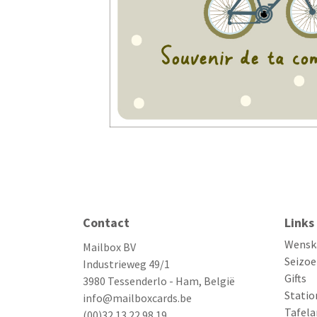
Contact
Links
Wensk
Mailbox BV
Seizoe
Industrieweg 49/1
Gifts
3980 Tessenderlo - Ham, België
Statio
info@mailboxcards.be
Tafela
(00)32 13 22 98 19