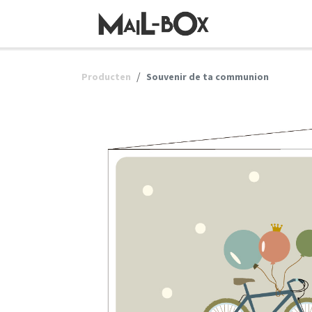
OVERSLAAN NAAR INHOUD
Producten
Souvenir de ta communion