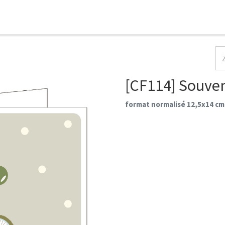
HOME
COLLECTIES
CONTACT
AANMELDEN
[CF114] Souve
format normalisé 12,5x14 cm