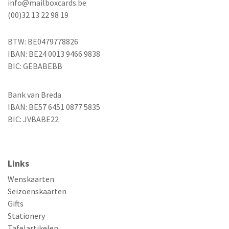
info@mailboxcards.be
(00)32 13 22 98 19
BTW: BE0479778826
IBAN: BE24 0013 9466 9838
BIC: GEBABEBB
Bank van Breda
IBAN: BE57 6451 0877 5835
BIC: JVBABE22
Links
Wenskaarten
Seizoenskaarten
Gifts
Stationery
Tafelartikelen