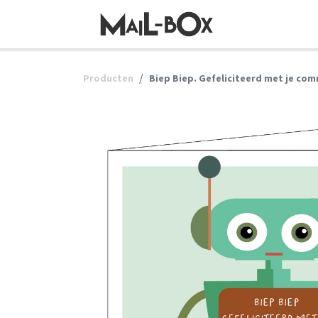
OVERSLAAN NAAR INHOUD
Producten
Biep Biep. Gefeliciteerd met je co