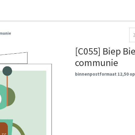
HOME
COLLECTIES
CONTACT
AANMELDEN
mmunie
[C055] Biep Bie
communie
binnenpostformaat 12,50 op