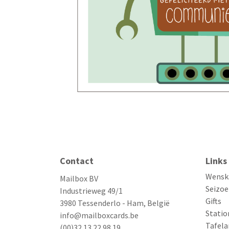
Contact
Links
Wensk
Mailbox BV
Seizoe
Industrieweg 49/1
Gifts
3980 Tessenderlo - Ham, België
Statio
info@mailboxcards.be
Tafela
(00)32 13 22 98 19