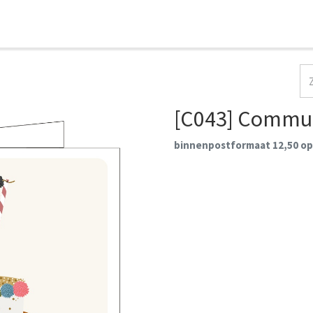
HOME
COLLECTIES
CONTACT
AANMELDEN
[C043] Commu
binnenpostformaat 12,50 op