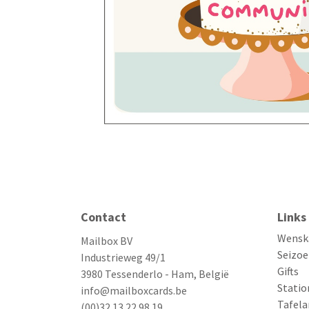
Contact
Links
Wensk
Mailbox BV
Seizoe
Industrieweg 49/1
Gifts
3980 Tessenderlo - Ham, België
Statio
info@mailboxcards.be
Tafela
(00)32 13 22 98 19