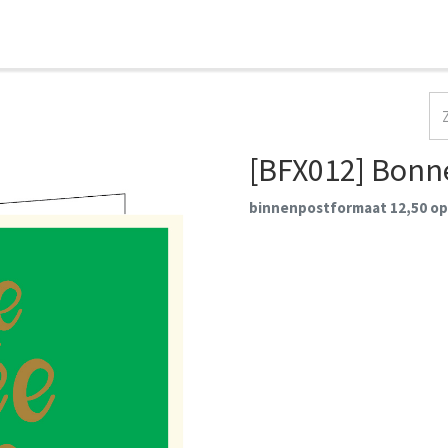
HOME
COLLECTIES
CONTACT
AANMELDEN
[BFX012] Bonn
binnenpostformaat 12,50 op