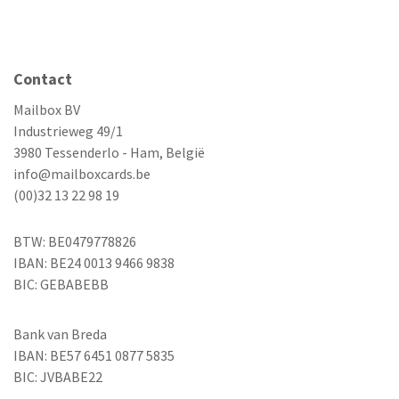
Contact
Mailbox BV
Industrieweg 49/1
3980 Tessenderlo - Ham, België
info@mailboxcards.be
(00)32 13 22 98 19
BTW: BE0479778826
IBAN: BE24 0013 9466 9838
BIC: GEBABEBB
Bank van Breda
IBAN: BE57 6451 0877 5835
BIC: JVBABE22