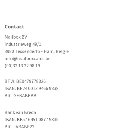
Contact
Mailbox BV
Industrieweg 49/1
3980 Tessenderlo - Ham, België
info@mailboxcards.be
(00)32 13 22 98 19
BTW: BE0479778826
IBAN: BE24 0013 9466 9838
BIC: GEBABEBB
Bank van Breda
IBAN: BE57 6451 0877 5835
BIC: JVBABE22