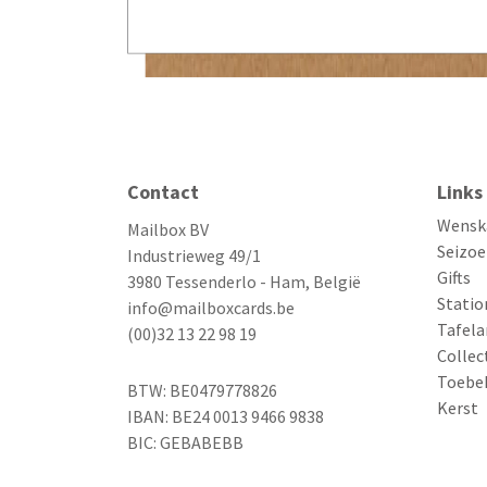
Contact
Links
Wensk
Mailbox BV
Seizoe
Industrieweg 49/1
Gifts
3980 Tessenderlo - Ham, België
Statio
info@mailboxcards.be
Tafela
(00)32 13 22 98 19
Collec
Toebe
BTW: BE0479778826
Kerst
IBAN: BE24 0013 9466 9838
BIC: GEBABEBB