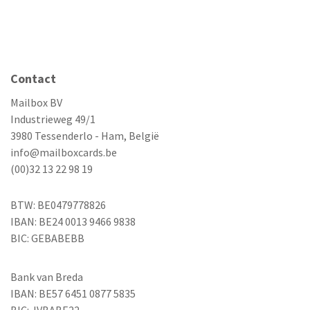
Contact
Mailbox BV
Industrieweg 49/1
3980 Tessenderlo - Ham, België
info@mailboxcards.be
(00)32 13 22 98 19
BTW: BE0479778826
IBAN: BE24 0013 9466 9838
BIC: GEBABEBB
Bank van Breda
IBAN: BE57 6451 0877 5835
BIC: JVBABE22